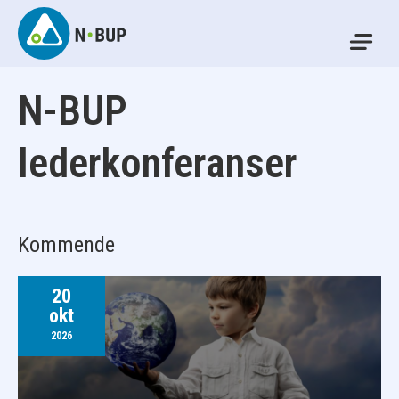
Skip
to
Mo
content
N-BUP
N-BUP
lederkonferanser
Kommende
20
okt
2026