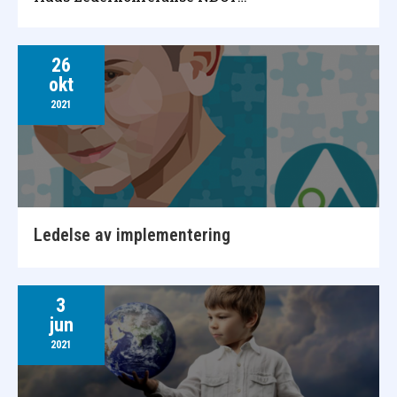
26
okt
2021
Ledelse av implementering
3
jun
2021