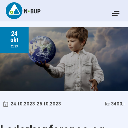
Skip
to
Mo
content
N-BUP
24
okt
2023
24.10.2023-26.10.2023
kr 3400,-