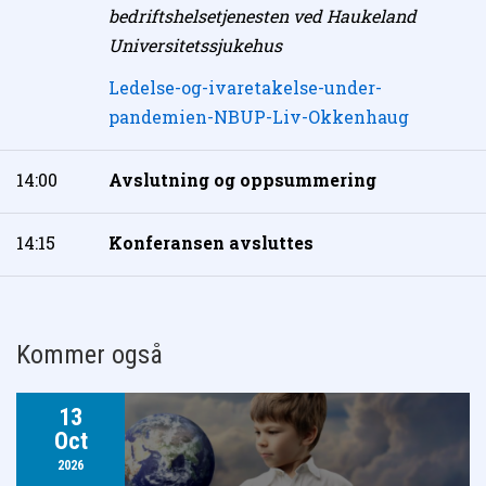
bedriftshelsetjenesten ved Haukeland
Universitetssjukehus
Ledelse-og-ivaretakelse-under-
pandemien-NBUP-Liv-Okkenhaug
14:00
Avslutning og oppsummering
14:15
Konferansen avsluttes
Kommer også
13
Oct
2026