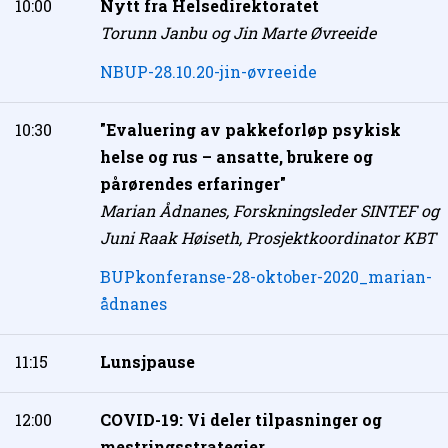
10:00
Nytt fra Helsedirektoratet
Torunn Janbu og Jin Marte Øvreeide
NBUP-28.10.20-jin-øvreeide
10:30
"Evaluering av pakkeforløp psykisk
helse og rus – ansatte, brukere og
pårørendes erfaringer"
Marian Ådnanes, Forskningsleder SINTEF og
Juni Raak Høiseth, Prosjektkoordinator KBT
BUPkonferanse-28-oktober-2020_marian-
ådnanes
11:15
Lunsjpause
12:00
COVID-19: Vi deler tilpasninger og
mestringsstrategier.