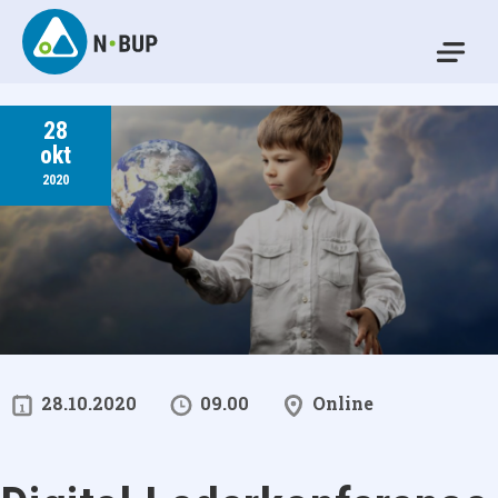
Skip
to
Mo
content
N-BUP
28
okt
2020
28.10.2020
09.00
Online