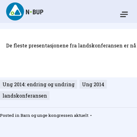
Skip
to
Mo
content
N-BUP
De fleste presentasjonene fra landskonferansen er nå
Ung 2014: endring og undring
Ung 2014
landskonferansen
Posted in
Barn og unge kongressen aktuelt
•