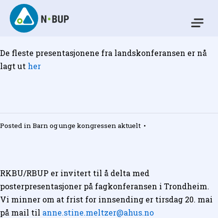
Skip
to
Mo
content
N-BUP
De fleste presentasjonene fra landskonferansen er nå
lagt ut
her
Posted in
Barn og unge kongressen aktuelt
•
RKBU/RBUP er invitert til å delta med
posterpresentasjoner på fagkonferansen i Trondheim.
Vi minner om at frist for innsending er tirsdag 20. mai
på mail til
anne.stine.meltzer@ahus.no