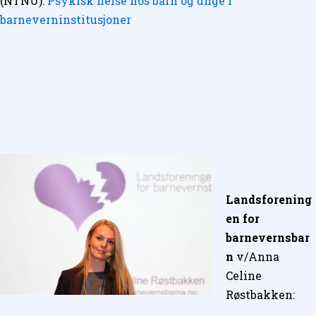
(NTNU):
Psykisk helse hos barn og unge i
barneverninstitusjoner
Landsforening
en for
barnevernsbar
n
v/Anna
Celine
Røstbakken: