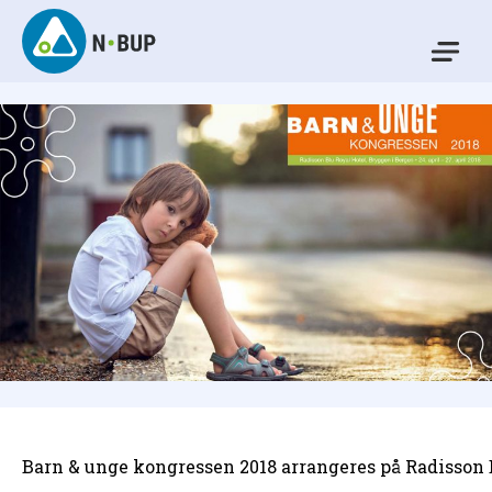
Skip
to
Mo
content
N-BUP
Barn & unge kongressen 2018 arrangeres på Radisson Bl