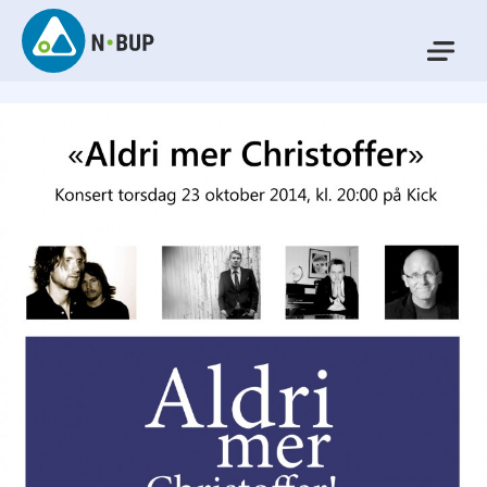
Skip
to
Mo
content
N-BUP