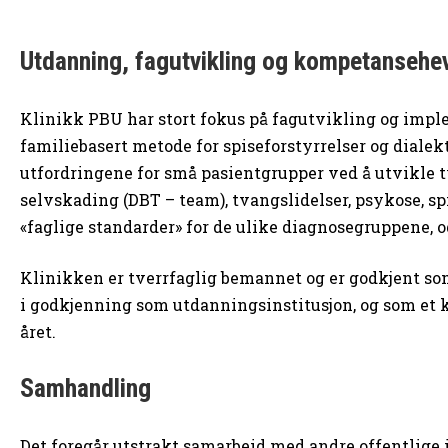
Utdanning, fagutvikling og kompetansehe
Klinikk PBU har stort fokus på fagutvikling og imple
familiebasert metode for spiseforstyrrelser og dialek
utfordringene for små pasientgrupper ved å utvikle t
selvskading (DBT – team), tvangslidelser, psykose, sp
«faglige standarder» for de ulike diagnosegruppene, o
Klinikken er tverrfaglig bemannet og er godkjent som 
i godkjenning som utdanningsinstitusjon, og som et 
året.
Samhandling
Det foregår utstrakt samarbeid med andre offentlige i