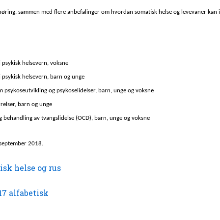
øring, sammen med flere anbefalinger om hvordan somatisk helse og levevaner kan iva
 psykisk helsevern, voksne
i psykisk helsevern, barn og unge
 psykoseutvikling og psykoselidelser, barn, unge og voksne
relser, barn og unge
g behandling av tvangslidelse (OCD), barn, unge og voksne
 september 2018.
sk helse og rus
7 alfabetisk