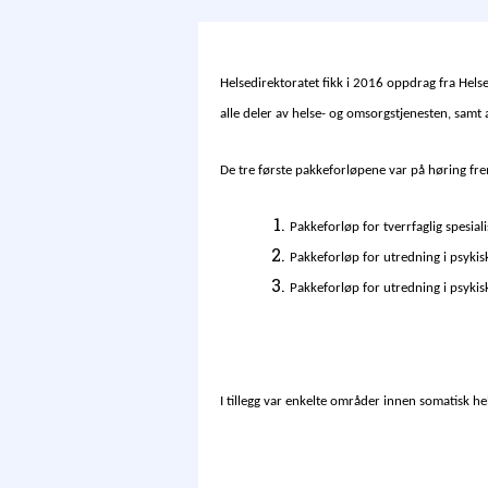
Helsedirektoratet fikk i 2016 oppdrag fra Hels
alle deler av helse­- og omsorgstjenesten, samt 
De tre første pakkeforløpene var på høring frem
Pakkeforløp for tverrfaglig spesial
Pakkeforløp for utredning i psykis
Pakkeforløp for utredning i psykis
I tillegg var enkelte områder innen somatisk h