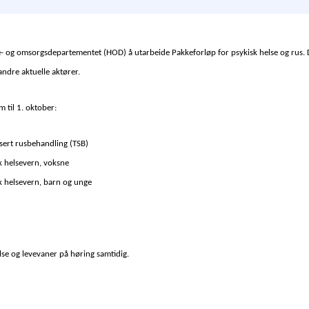
e- og omsorgsdepartementet (HOD) å utarbeide Pakkeforløp for psykisk helse og rus. D
andre aktuelle aktører.
 til 1. oktober:
isert rusbehandling (TSB)
k helsevern, voksne
k helsevern, barn og unge
else og levevaner på høring samtidig.