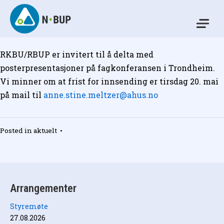
Skip
to
Mo
content
N-BUP
RKBU/RBUP er invitert til å delta med
posterpresentasjoner på fagkonferansen i Trondheim.
Vi minner om at frist for innsending er tirsdag 20. mai
på mail til
anne.stine.meltzer@ahus.no
Posted in
aktuelt
•
Arrangementer
Styremøte
27.08.2026