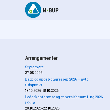
Skip
to
content
N-BUP
Arrangementer
Styremøte
27.08.2026
Barn og unge kongressen 2026 – nytt
tidspunkt
13.10.2026-15.10.2026
Lederkonferanse og generalforsamling 2026
i Oslo
20.10.2026-22.10.2026