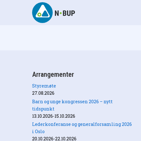
Skip
to
content
N-BUP
Arrangementer
Styremøte
27.08.2026
Barn og unge kongressen 2026 – nytt
tidspunkt
13.10.2026-15.10.2026
Lederkonferanse og generalforsamling 2026
i Oslo
20.10.2026-22.10.2026