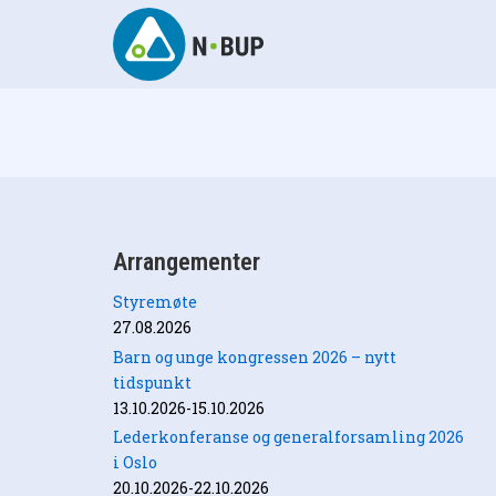
Skip
to
content
N-BUP
Arrangementer
Styremøte
27.08.2026
Barn og unge kongressen 2026 – nytt
tidspunkt
13.10.2026-15.10.2026
Lederkonferanse og generalforsamling 2026
i Oslo
20.10.2026-22.10.2026