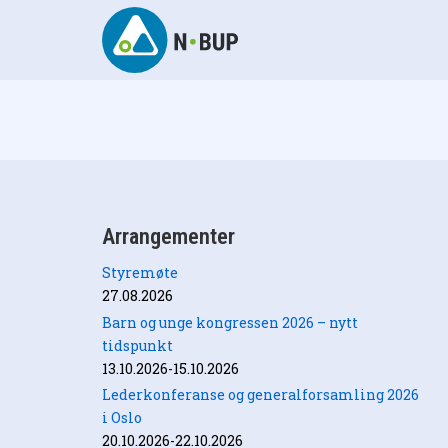
Skip
to
content
N-BUP
Arrangementer
Styremøte
27.08.2026
Barn og unge kongressen 2026 – nytt
tidspunkt
13.10.2026-15.10.2026
Lederkonferanse og generalforsamling 2026
i Oslo
20.10.2026-22.10.2026